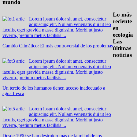
mundo
Lo más
Lorem ipsum dolor sit amet, consectetur
reciente
adipiscing elit. Nullam venenatis dui ut leo
en
iaculis, eget gravida massa dignissim. Morbi ut justo
ecología
viverra, pretium metus facilisis ...
Las
Cambio Climático: El más controversial de los problemas
últimas
noticias
Lorem ipsum dolor sit amet, consectetur
adipiscing elit. Nullam venenatis dui ut leo
iaculis, eget gravida massa dignissim. Morbi ut justo
viverra, pretium metus facilisis ...
Un tercio de los humanos tienen acceso inadecuado a
agua fresca
Lorem ipsum dolor sit amet, consectetur
adipiscing elit. Nullam venenatis dui ut leo
iaculis, eget gravida massa dignissim. Morbi ut justo
viverra, pretium metus facilisis ...
Desde 1990 se han destruido más de la mitad de los