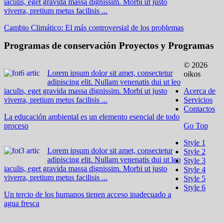
iaculis, eget gravida massa dignissim. Morbi ut justo
viverra, pretium metus facilisis ...
Cambio Climático: El más controversial de los problemas
Programas de conservación
Proyectos y Programas
© 2026
Lorem ipsum dolor sit amet, consectetur
oikos
adipiscing elit. Nullam venenatis dui ut leo
iaculis, eget gravida massa dignissim. Morbi ut justo
Acerca de
viverra, pretium metus facilisis ...
Servicios
Contactos
La educación ambiental es un elemento esencial de todo
proceso
Go Top
Style 1
Lorem ipsum dolor sit amet, consectetur
Style 2
adipiscing elit. Nullam venenatis dui ut leo
Style 3
iaculis, eget gravida massa dignissim. Morbi ut justo
Style 4
viverra, pretium metus facilisis ...
Style 5
Style 6
Un tercio de los humanos tienen acceso inadecuado a
agua fresca