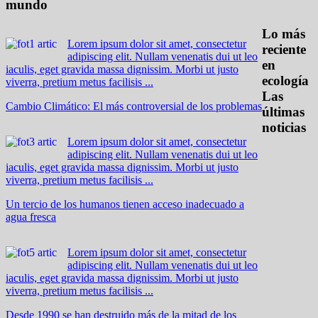
mundo
Lo más
Lorem ipsum dolor sit amet, consectetur
reciente
adipiscing elit. Nullam venenatis dui ut leo
en
iaculis, eget gravida massa dignissim. Morbi ut justo
ecología
viverra, pretium metus facilisis ...
Las
Cambio Climático: El más controversial de los problemas
últimas
noticias
Lorem ipsum dolor sit amet, consectetur
adipiscing elit. Nullam venenatis dui ut leo
iaculis, eget gravida massa dignissim. Morbi ut justo
viverra, pretium metus facilisis ...
Un tercio de los humanos tienen acceso inadecuado a
agua fresca
Lorem ipsum dolor sit amet, consectetur
adipiscing elit. Nullam venenatis dui ut leo
iaculis, eget gravida massa dignissim. Morbi ut justo
viverra, pretium metus facilisis ...
Desde 1990 se han destruido más de la mitad de los