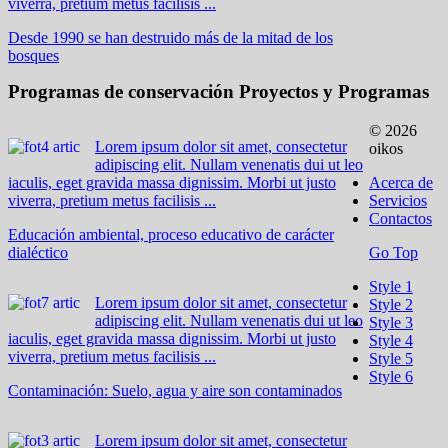
viverra, pretium metus facilisis ...
Desde 1990 se han destruido más de la mitad de los
bosques
Programas de conservación
Proyectos y Programas
© 2026
Lorem ipsum dolor sit amet, consectetur
oikos
adipiscing elit. Nullam venenatis dui ut leo
iaculis, eget gravida massa dignissim. Morbi ut justo
Acerca de
viverra, pretium metus facilisis ...
Servicios
Contactos
Educación ambiental, proceso educativo de carácter
dialéctico
Go Top
Style 1
Lorem ipsum dolor sit amet, consectetur
Style 2
adipiscing elit. Nullam venenatis dui ut leo
Style 3
iaculis, eget gravida massa dignissim. Morbi ut justo
Style 4
viverra, pretium metus facilisis ...
Style 5
Style 6
Contaminación: Suelo, agua y aire son contaminados
Lorem ipsum dolor sit amet, consectetur