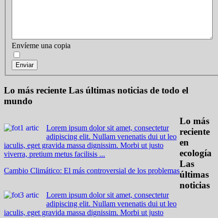
Envíeme una copia
Enviar
Lo más reciente
Las últimas noticias de todo el
mundo
Lo más
Lorem ipsum dolor sit amet, consectetur
reciente
adipiscing elit. Nullam venenatis dui ut leo
en
iaculis, eget gravida massa dignissim. Morbi ut justo
ecología
viverra, pretium metus facilisis ...
Las
Cambio Climático: El más controversial de los problemas
últimas
noticias
Lorem ipsum dolor sit amet, consectetur
adipiscing elit. Nullam venenatis dui ut leo
iaculis, eget gravida massa dignissim. Morbi ut justo