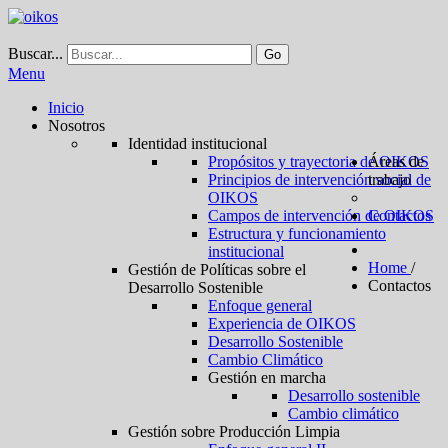
Buscar...
Go
Menu
Inicio
Nosotros
Identidad institucional
Propósitos y trayectoria de OIKOS
Áreas de
Principios de intervención social de
trabajo
OIKOS
Campos de intervención de OIKOS
Contactos
Estructura y funcionamiento
institucional
Home
/
Gestión de Políticas sobre el
Contactos
Desarrollo Sostenible
Enfoque general
Experiencia de OIKOS
Desarrollo Sostenible
Cambio Climático
Gestión en marcha
Desarrollo sostenible
Cambio climático
Gestión sobre Producción Limpia