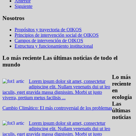
Anterior
Siguiente
Nosotros
Propósitos y trayectoria de OIKOS
Principios de intervención social de OIKOS
Campos de intervención de OIKOS
Estructura y funcionamiento institucional
Lo más reciente
Las últimas noticias de todo el
mundo
Lo más
Lorem ipsum dolor sit amet, consectetur
reciente
adipiscing elit. Nullam venenatis dui ut leo
en
iaculis, eget gravida massa dignissim. Morbi ut justo
ecología
viverra, pretium metus facilisis ...
Las
Cambio Climático: El más controversial de los problemas
últimas
noticias
Lorem ipsum dolor sit amet, consectetur
adipiscing elit. Nullam venenatis dui ut leo
iaculis, eget gravida massa dignissim. Morbi ut justo