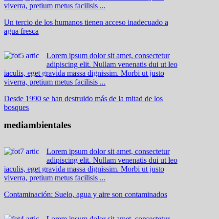
viverra, pretium metus facilisis ...
Un tercio de los humanos tienen acceso inadecuado a
agua fresca
Lorem ipsum dolor sit amet, consectetur
adipiscing elit. Nullam venenatis dui ut leo
iaculis, eget gravida massa dignissim. Morbi ut justo
viverra, pretium metus facilisis ...
Desde 1990 se han destruido más de la mitad de los
bosques
mediambientales
Lorem ipsum dolor sit amet, consectetur
adipiscing elit. Nullam venenatis dui ut leo
iaculis, eget gravida massa dignissim. Morbi ut justo
viverra, pretium metus facilisis ...
Contaminación: Suelo, agua y aire son contaminados
Lorem ipsum dolor sit amet, consectetur