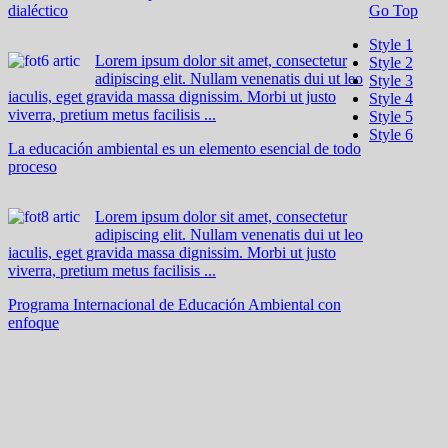
dialéctico
Go Top
Style 1
Lorem ipsum dolor sit amet, consectetur
Style 2
adipiscing elit. Nullam venenatis dui ut leo
Style 3
iaculis, eget gravida massa dignissim. Morbi ut justo
Style 4
viverra, pretium metus facilisis ...
Style 5
Style 6
La educación ambiental es un elemento esencial de todo
proceso
Lorem ipsum dolor sit amet, consectetur
adipiscing elit. Nullam venenatis dui ut leo
iaculis, eget gravida massa dignissim. Morbi ut justo
viverra, pretium metus facilisis ...
Programa Internacional de Educación Ambiental con
enfoque