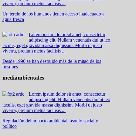
viverra, pretium metus facilisis ...
Un tercio de los humanos tienen acceso inadecuado a
agua fresca
Lorem ipsum dolor sit amet, consectetur
adipiscing elit. Nullam venenatis dui ut leo
iaculis, eget gravida massa dignissim. Morbi ut justo
viverra, pretium metus facilisis ...
Desde 1990 se han destruido más de la mitad de los
bosques
mediambientales
Lorem ipsum dolor sit amet, consectetur
adipiscing elit. Nullam venenatis dui ut leo
iaculis, eget gravida massa dignissim. Morbi ut justo
viverra, pretium metus facilisis ...
Regulación del impacto ambiental, asunto social y
político