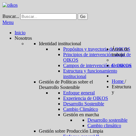
Buscar...
Go
Menu
Inicio
Nosotros
Identidad institucional
Propósitos y trayectoria de OIKOS
Áreas de
Principios de intervención social de
trabajo
OIKOS
Campos de intervención de OIKOS
Contactos
Estructura y funcionamiento
institucional
Home
/
Gestión de Políticas sobre el
Estructura
Desarrollo Sostenible
y
Enfoque general
Experiencia de OIKOS
Desarrollo Sostenible
Cambio Climático
Gestión en marcha
Desarrollo sostenible
Cambio climático
Gestión sobre Producción Limpia