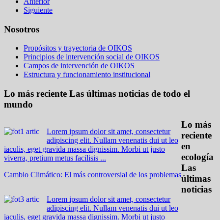
Anterior
Siguiente
Nosotros
Propósitos y trayectoria de OIKOS
Principios de intervención social de OIKOS
Campos de intervención de OIKOS
Estructura y funcionamiento institucional
Lo más reciente
Las últimas noticias de todo el
mundo
Lo más
Lorem ipsum dolor sit amet, consectetur
reciente
adipiscing elit. Nullam venenatis dui ut leo
en
iaculis, eget gravida massa dignissim. Morbi ut justo
ecología
viverra, pretium metus facilisis ...
Las
Cambio Climático: El más controversial de los problemas
últimas
noticias
Lorem ipsum dolor sit amet, consectetur
adipiscing elit. Nullam venenatis dui ut leo
iaculis, eget gravida massa dignissim. Morbi ut justo