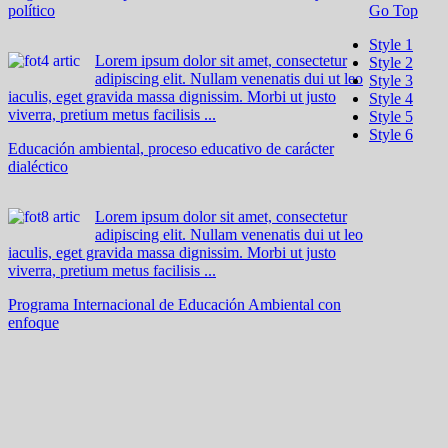
político
Go Top
Style 1
Lorem ipsum dolor sit amet, consectetur
Style 2
adipiscing elit. Nullam venenatis dui ut leo
Style 3
iaculis, eget gravida massa dignissim. Morbi ut justo
Style 4
viverra, pretium metus facilisis ...
Style 5
Style 6
Educación ambiental, proceso educativo de carácter
dialéctico
Lorem ipsum dolor sit amet, consectetur
adipiscing elit. Nullam venenatis dui ut leo
iaculis, eget gravida massa dignissim. Morbi ut justo
viverra, pretium metus facilisis ...
Programa Internacional de Educación Ambiental con
enfoque