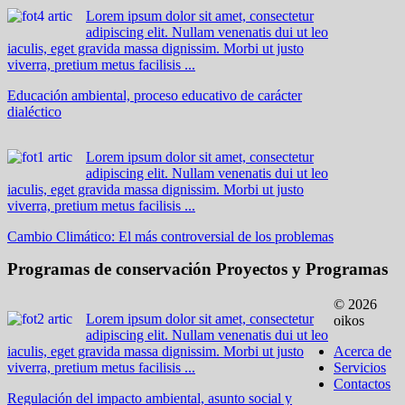
Lorem ipsum dolor sit amet, consectetur
adipiscing elit. Nullam venenatis dui ut leo
iaculis, eget gravida massa dignissim. Morbi ut justo
viverra, pretium metus facilisis ...
Educación ambiental, proceso educativo de carácter
dialéctico
Lorem ipsum dolor sit amet, consectetur
adipiscing elit. Nullam venenatis dui ut leo
iaculis, eget gravida massa dignissim. Morbi ut justo
viverra, pretium metus facilisis ...
Cambio Climático: El más controversial de los problemas
Programas de conservación
Proyectos y Programas
© 2026
Lorem ipsum dolor sit amet, consectetur
oikos
adipiscing elit. Nullam venenatis dui ut leo
iaculis, eget gravida massa dignissim. Morbi ut justo
Acerca de
viverra, pretium metus facilisis ...
Servicios
Contactos
Regulación del impacto ambiental, asunto social y