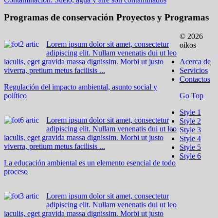
Programas de conservación
Proyectos y Programas
© 2026
Lorem ipsum dolor sit amet, consectetur
oikos
adipiscing elit. Nullam venenatis dui ut leo
iaculis, eget gravida massa dignissim. Morbi ut justo
Acerca de
viverra, pretium metus facilisis ...
Servicios
Contactos
Regulación del impacto ambiental, asunto social y
político
Go Top
Style 1
Lorem ipsum dolor sit amet, consectetur
Style 2
adipiscing elit. Nullam venenatis dui ut leo
Style 3
iaculis, eget gravida massa dignissim. Morbi ut justo
Style 4
viverra, pretium metus facilisis ...
Style 5
Style 6
La educación ambiental es un elemento esencial de todo
proceso
Lorem ipsum dolor sit amet, consectetur
adipiscing elit. Nullam venenatis dui ut leo
iaculis, eget gravida massa dignissim. Morbi ut justo