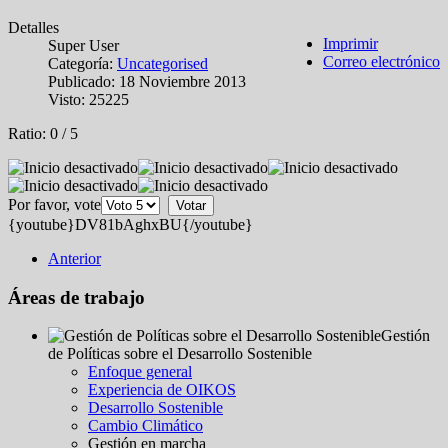
Detalles
Imprimir
Super User
Correo electrónico
Categoría:
Uncategorised
Publicado: 18 Noviembre 2013
Visto: 25225
Ratio:
0
/
5
Por favor, vote
{youtube}DV81bAghxBU{/youtube}
Anterior
Áreas de trabajo
Gestión
de Políticas sobre el Desarrollo Sostenible
Enfoque general
Experiencia de OIKOS
Desarrollo Sostenible
Cambio Climático
Gestión en marcha