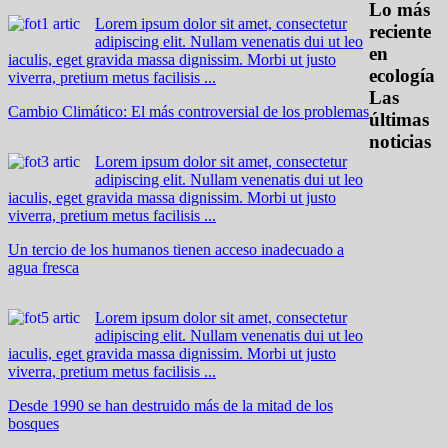
Lo más
Lorem ipsum dolor sit amet, consectetur
reciente
adipiscing elit. Nullam venenatis dui ut leo
en
iaculis, eget gravida massa dignissim. Morbi ut justo
ecología
viverra, pretium metus facilisis ...
Las
Cambio Climático: El más controversial de los problemas
últimas
noticias
Lorem ipsum dolor sit amet, consectetur
adipiscing elit. Nullam venenatis dui ut leo
iaculis, eget gravida massa dignissim. Morbi ut justo
viverra, pretium metus facilisis ...
Un tercio de los humanos tienen acceso inadecuado a
agua fresca
Lorem ipsum dolor sit amet, consectetur
adipiscing elit. Nullam venenatis dui ut leo
iaculis, eget gravida massa dignissim. Morbi ut justo
viverra, pretium metus facilisis ...
Desde 1990 se han destruido más de la mitad de los
bosques