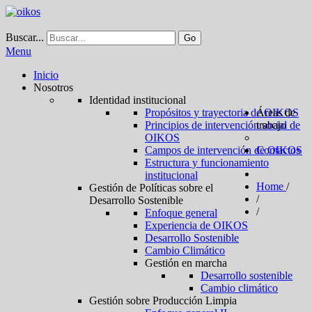
Buscar...
Go
Menu
Inicio
Nosotros
Identidad institucional
Propósitos y trayectoria de OIKOS
Áreas de
Principios de intervención social de
trabajo
OIKOS
Campos de intervención de OIKOS
Contactos
Estructura y funcionamiento
institucional
Home
/
Gestión de Políticas sobre el
/
Desarrollo Sostenible
/
Enfoque general
Experiencia de OIKOS
Desarrollo Sostenible
Cambio Climático
Gestión en marcha
Desarrollo sostenible
Cambio climático
Gestión sobre Producción Limpia