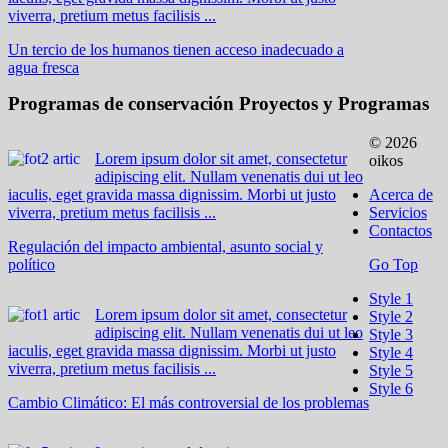
viverra, pretium metus facilisis ...
Un tercio de los humanos tienen acceso inadecuado a
agua fresca
Programas de conservación
Proyectos y Programas
© 2026
Lorem ipsum dolor sit amet, consectetur
oikos
adipiscing elit. Nullam venenatis dui ut leo
iaculis, eget gravida massa dignissim. Morbi ut justo
Acerca de
viverra, pretium metus facilisis ...
Servicios
Contactos
Regulación del impacto ambiental, asunto social y
político
Go Top
Style 1
Lorem ipsum dolor sit amet, consectetur
Style 2
adipiscing elit. Nullam venenatis dui ut leo
Style 3
iaculis, eget gravida massa dignissim. Morbi ut justo
Style 4
viverra, pretium metus facilisis ...
Style 5
Style 6
Cambio Climático: El más controversial de los problemas