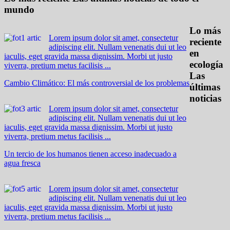
mundo
Lo más
Lorem ipsum dolor sit amet, consectetur
reciente
adipiscing elit. Nullam venenatis dui ut leo
en
iaculis, eget gravida massa dignissim. Morbi ut justo
ecología
viverra, pretium metus facilisis ...
Las
Cambio Climático: El más controversial de los problemas
últimas
noticias
Lorem ipsum dolor sit amet, consectetur
adipiscing elit. Nullam venenatis dui ut leo
iaculis, eget gravida massa dignissim. Morbi ut justo
viverra, pretium metus facilisis ...
Un tercio de los humanos tienen acceso inadecuado a
agua fresca
Lorem ipsum dolor sit amet, consectetur
adipiscing elit. Nullam venenatis dui ut leo
iaculis, eget gravida massa dignissim. Morbi ut justo
viverra, pretium metus facilisis ...