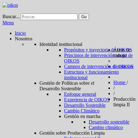
Buscar...
Go
Menu
Inicio
Nosotros
Identidad institucional
Propósitos y trayectoria de OIKOS
Áreas de
Principios de intervención social de
trabajo
OIKOS
Campos de intervención de OIKOS
Contactos
Estructura y funcionamiento
institucional
Home
/
Gestión de Políticas sobre el
/
Desarrollo Sostenible
/
Enfoque general
Producción
Experiencia de OIKOS
limpia II
Desarrollo Sostenible
Cambio Climático
Gestión en marcha
Desarrollo sostenible
Cambio climático
Gestión sobre Producción Limpia