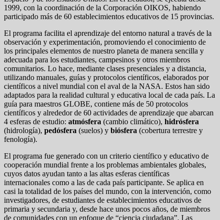
1999, con la coordinación de la Corporación OIKOS, habiendo
participado más de 60 establecimientos educativos de 15 provincias.
El programa facilita el aprendizaje del entorno natural a través de la
observación y experimentación, promoviendo el conocimiento de
los principales elementos de nuestro planeta de manera sencilla y
adecuada para los estudiantes, campesinos y otros miembros
comunitarios. Lo hace, mediante clases presenciales y a distancia,
utilizando manuales, guías y protocolos científicos, elaborados por
científicos a nivel mundial con el aval de la NASA. Estos han sido
adaptados para la realidad cultural y educativa local de cada país. La
guía para maestros GLOBE, contiene más de 50 protocolos
científicos y alrededor de 60 actividades de aprendizaje que abarcan
4 esferas de estudio:
atmósfera
(cambio climático),
hidrósfera
(hidrología),
pedósfera
(suelos) y
biósfera
(cobertura terrestre y
fenología).
El programa fue generado con un criterio científico y educativo de
cooperación mundial frente a los problemas ambientales globales,
cuyos datos ayudan tanto a las altas esferas científicas
internacionales como a las de cada país participante. Se aplica en
casi la totalidad de los países del mundo, con la intervención, como
investigadores, de estudiantes de establecimientos educativos de
primaria y secundaria y, desde hace unos pocos años, de miembros
de comunidades con un enfoque de “ciencia ciudadana”. Las