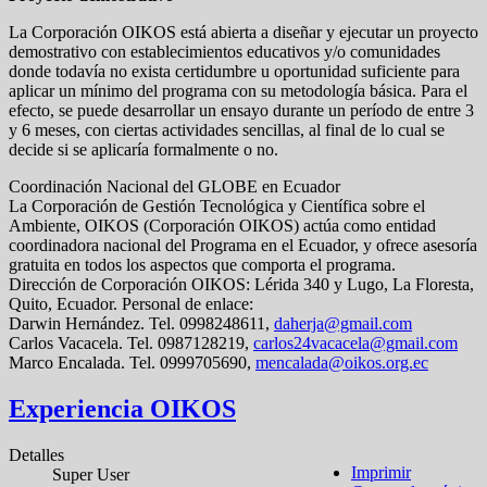
La Corporación OIKOS está abierta a diseñar y ejecutar un proyecto
demostrativo con establecimientos educativos y/o comunidades
donde todavía no exista certidumbre u oportunidad suficiente para
aplicar un mínimo del programa con su metodología básica. Para el
efecto, se puede desarrollar un ensayo durante un período de entre 3
y 6 meses, con ciertas actividades sencillas, al final de lo cual se
decide si se aplicaría formalmente o no.
Coordinación Nacional del GLOBE en Ecuador
La Corporación de Gestión Tecnológica y Científica sobre el
Ambiente, OIKOS (Corporación OIKOS) actúa como entidad
coordinadora nacional del Programa en el Ecuador, y ofrece asesoría
gratuita en todos los aspectos que comporta el programa.
Dirección de Corporación OIKOS: Lérida 340 y Lugo, La Floresta,
Quito, Ecuador. Personal de enlace:
Darwin Hernández. Tel. 0998248611,
daherja@gmail.com
Carlos Vacacela. Tel. 0987128219,
carlos24vacacela@gmail.com
Marco Encalada. Tel. 0999705690,
mencalada@oikos.org.ec
Experiencia OIKOS
Detalles
Imprimir
Super User