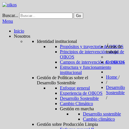
Buscar...
Go
Menu
Inicio
Nosotros
Identidad institucional
Propósitos y trayectoria de OIKOS
Áreas de
Principios de intervención social de
trabajo
OIKOS
Campos de intervención de OIKOS
Contactos
Estructura y funcionamiento
institucional
Home
/
Gestión de Políticas sobre el
/
Desarrollo Sostenible
Desarrollo
Enfoque general
Sostenible
Experiencia de OIKOS
/
Desarrollo Sostenible
Cambio Climático
Gestión en marcha
Desarrollo sostenible
Cambio climático
Gestión sobre Producción Limpia