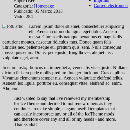
Imprimir
Super User
Correo electrónico
Categoría:
Homepage
Publicado: 05 Marzo 2013
Visto: 2841
L
orem ipsum dolor sit amet, consectetuer adipiscing
elit. Aenean commodo ligula eget dolor. Aenean
massa. Cum sociis natoque penatibus et magnis dis
parturient montes, nascetur ridiculus mus. Donec quam felis,
ultricies nec, pellentesque eu, pretium quis, sem. Nulla consequat
massa quis enim. Donec pede justo, fringilla vel, aliquet nec,
vulputate eget, arcu.
In enim justo, rhoncus ut, imperdiet a, venenatis vitae, justo. Nullam
dictum felis eu pede mollis pretium. Integer tincidunt. Cras dapibus.
Vivamus elementum semper nisi. Aenean vulputate eleifend tellus.
Aenean leo ligula, porttitor eu, consequat vitae, eleifend ac, enim.
Aliquam .
Just wanted to say that I've renewed my membership
for IceTheme and decided to not renew others as they
continues to make simple, elegant, useful templates that
can easily incorporate any or all of the IceTheme mods
and therefore cover any and all of my needs - and more.
Thanks alot!