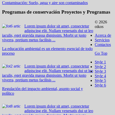
Contaminación: Suelo, agua y aire son contaminados
Programas de conservación
Proyectos y Programas
© 2026
Lorem ipsum dolor sit amet, consectetur
oikos
adipiscing elit. Nullam venenatis dui ut leo
iaculis, eget gravida massa dignissim. Morbi ut justo
Acerca de
viverra, pretium metus facilisis ...
Servicios
Contactos
La educación ambiental es un elemento esencial de todo
proceso
Go Top
Style 1
Lorem ipsum dolor sit amet, consectetur
Style 2
adipiscing elit. Nullam venenatis dui ut leo
Style 3
iaculis, eget gravida massa dignissim. Morbi ut justo
Style 4
viverra, pretium metus facilisis ...
Style 5
Style 6
Regulación del impacto ambiental, asunto social y
político
Lorem ipsum dolor sit amet, consectetur
adipiscing elit. Nullam venenatis dui ut leo