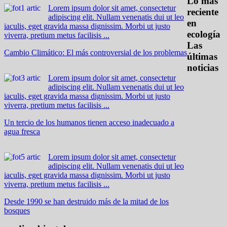
Lo más
Lorem ipsum dolor sit amet, consectetur
reciente
adipiscing elit. Nullam venenatis dui ut leo
en
iaculis, eget gravida massa dignissim. Morbi ut justo
ecología
viverra, pretium metus facilisis ...
Las
Cambio Climático: El más controversial de los problemas
últimas
noticias
Lorem ipsum dolor sit amet, consectetur
adipiscing elit. Nullam venenatis dui ut leo
iaculis, eget gravida massa dignissim. Morbi ut justo
viverra, pretium metus facilisis ...
Un tercio de los humanos tienen acceso inadecuado a
agua fresca
Lorem ipsum dolor sit amet, consectetur
adipiscing elit. Nullam venenatis dui ut leo
iaculis, eget gravida massa dignissim. Morbi ut justo
viverra, pretium metus facilisis ...
Desde 1990 se han destruido más de la mitad de los
bosques