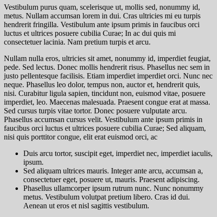
Vestibulum purus quam, scelerisque ut, mollis sed, nonummy id,
metus. Nullam accumsan lorem in dui. Cras ultricies mi eu turpis
hendrerit fringilla. Vestibulum ante ipsum primis in faucibus orci
luctus et ultrices posuere cubilia Curae; In ac dui quis mi
consectetuer lacinia. Nam pretium turpis et arcu.
Nullam nulla eros, ultricies sit amet, nonummy id, imperdiet feugiat,
pede. Sed lectus. Donec mollis hendrerit risus. Phasellus nec sem in
justo pellentesque facilisis. Etiam imperdiet imperdiet orci. Nunc nec
neque. Phasellus leo dolor,
tempus non, auctor et, hendrerit quis,
nisi. Curabitur ligula sapien
, tincidunt non, euismod vitae, posuere
imperdiet, leo. Maecenas malesuada. Praesent congue erat at massa.
Sed cursus turpis vitae tortor. Donec posuere vulputate arcu.
Phasellus accumsan cursus velit. Vestibulum ante ipsum primis in
faucibus orci luctus et ultrices posuere cubilia Curae; Sed aliquam,
nisi quis porttitor congue, elit erat euismod orci, ac
Duis arcu tortor, suscipit eget, imperdiet nec, imperdiet iaculis,
ipsum.
Sed aliquam ultrices mauris. Integer ante arcu, accumsan a,
consectetuer eget, posuere ut, mauris. Praesent adipiscing.
Phasellus ullamcorper ipsum rutrum nunc. Nunc nonummy
metus. Vestibulum volutpat pretium libero. Cras id dui.
Aenean ut eros et nisl sagittis vestibulum.