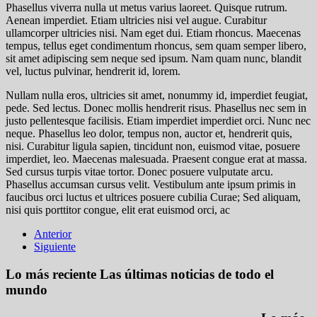
Phasellus viverra nulla ut metus varius laoreet. Quisque rutrum.
Aenean imperdiet. Etiam ultricies nisi vel augue. Curabitur
ullamcorper ultricies nisi. Nam eget dui. Etiam rhoncus. Maecenas
tempus, tellus eget condimentum rhoncus, sem quam semper libero,
sit amet adipiscing sem neque sed ipsum. Nam quam nunc, blandit
vel, luctus pulvinar, hendrerit id, lorem.
Nullam nulla eros, ultricies sit amet, nonummy id, imperdiet feugiat,
pede. Sed lectus. Donec mollis hendrerit risus. Phasellus nec sem in
justo pellentesque facilisis. Etiam imperdiet imperdiet orci. Nunc nec
neque. Phasellus leo dolor,
tempus non, auctor et, hendrerit quis,
nisi. Curabitur ligula sapien
, tincidunt non, euismod vitae, posuere
imperdiet, leo. Maecenas malesuada. Praesent congue erat at massa.
Sed cursus turpis vitae tortor. Donec posuere vulputate arcu.
Phasellus accumsan cursus velit. Vestibulum ante ipsum primis in
faucibus orci luctus et ultrices posuere cubilia Curae; Sed aliquam,
nisi quis porttitor congue, elit erat euismod orci, ac
Anterior
Siguiente
Lo más reciente
Las últimas noticias de todo el
mundo