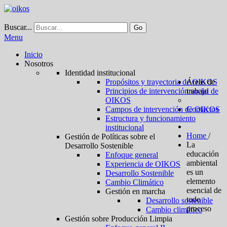
Buscar...
Go
Menu
Inicio
Nosotros
Identidad institucional
Propósitos y trayectoria de OIKOS
Áreas de
Principios de intervención social de
trabajo
OIKOS
Campos de intervención de OIKOS
Contactos
Estructura y funcionamiento
institucional
Home
/
Gestión de Políticas sobre el
La
Desarrollo Sostenible
educación
Enfoque general
ambiental
Experiencia de OIKOS
es un
Desarrollo Sostenible
elemento
Cambio Climático
esencial de
Gestión en marcha
todo
Desarrollo sostenible
proceso
Cambio climático
Gestión sobre Producción Limpia