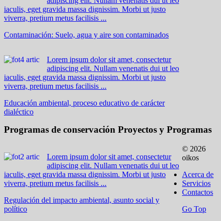
adipiscing elit. Nullam venenatis dui ut leo
iaculis, eget gravida massa dignissim. Morbi ut justo
viverra, pretium metus facilisis ...
Contaminación: Suelo, agua y aire son contaminados
Lorem ipsum dolor sit amet, consectetur
adipiscing elit. Nullam venenatis dui ut leo
iaculis, eget gravida massa dignissim. Morbi ut justo
viverra, pretium metus facilisis ...
Educación ambiental, proceso educativo de carácter
dialéctico
Programas de conservación
Proyectos y Programas
© 2026
Lorem ipsum dolor sit amet, consectetur
oikos
adipiscing elit. Nullam venenatis dui ut leo
iaculis, eget gravida massa dignissim. Morbi ut justo
Acerca de
viverra, pretium metus facilisis ...
Servicios
Contactos
Regulación del impacto ambiental, asunto social y
político
Go Top