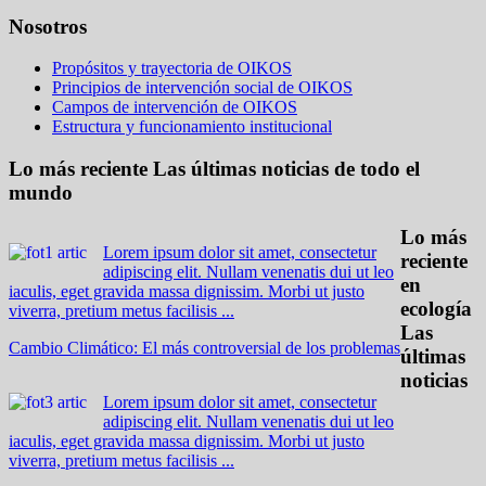
Nosotros
Propósitos y trayectoria de OIKOS
Principios de intervención social de OIKOS
Campos de intervención de OIKOS
Estructura y funcionamiento institucional
Lo más reciente
Las últimas noticias de todo el
mundo
Lo más
Lorem ipsum dolor sit amet, consectetur
reciente
adipiscing elit. Nullam venenatis dui ut leo
en
iaculis, eget gravida massa dignissim. Morbi ut justo
ecología
viverra, pretium metus facilisis ...
Las
Cambio Climático: El más controversial de los problemas
últimas
noticias
Lorem ipsum dolor sit amet, consectetur
adipiscing elit. Nullam venenatis dui ut leo
iaculis, eget gravida massa dignissim. Morbi ut justo
viverra, pretium metus facilisis ...