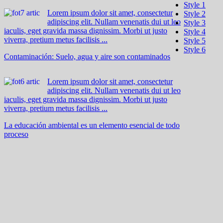
Style 1
Lorem ipsum dolor sit amet, consectetur
Style 2
adipiscing elit. Nullam venenatis dui ut leo
Style 3
iaculis, eget gravida massa dignissim. Morbi ut justo
Style 4
viverra, pretium metus facilisis ...
Style 5
Style 6
Contaminación: Suelo, agua y aire son contaminados
Lorem ipsum dolor sit amet, consectetur
adipiscing elit. Nullam venenatis dui ut leo
iaculis, eget gravida massa dignissim. Morbi ut justo
viverra, pretium metus facilisis ...
La educación ambiental es un elemento esencial de todo
proceso