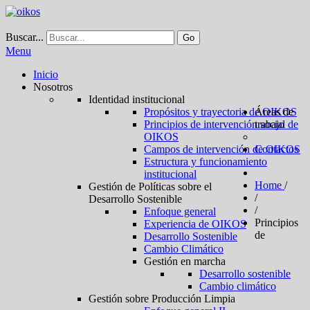
Buscar...
Go
Menu
Inicio
Nosotros
Identidad institucional
Propósitos y trayectoria de OIKOS
Áreas de
Principios de intervención social de
trabajo
OIKOS
Campos de intervención de OIKOS
Contactos
Estructura y funcionamiento
institucional
Home
/
Gestión de Políticas sobre el
/
Desarrollo Sostenible
/
Enfoque general
Principios
Experiencia de OIKOS
de
Desarrollo Sostenible
Cambio Climático
Gestión en marcha
Desarrollo sostenible
Cambio climático
Gestión sobre Producción Limpia