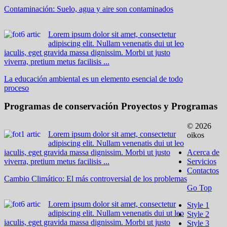
Contaminación: Suelo, agua y aire son contaminados
Lorem ipsum dolor sit amet, consectetur
adipiscing elit. Nullam venenatis dui ut leo
iaculis, eget gravida massa dignissim. Morbi ut justo
viverra, pretium metus facilisis ...
La educación ambiental es un elemento esencial de todo
proceso
Programas de conservación
Proyectos y Programas
© 2026
Lorem ipsum dolor sit amet, consectetur
oikos
adipiscing elit. Nullam venenatis dui ut leo
iaculis, eget gravida massa dignissim. Morbi ut justo
Acerca de
viverra, pretium metus facilisis ...
Servicios
Contactos
Cambio Climático: El más controversial de los problemas
Go Top
Lorem ipsum dolor sit amet, consectetur
Style 1
adipiscing elit. Nullam venenatis dui ut leo
Style 2
iaculis, eget gravida massa dignissim. Morbi ut justo
Style 3