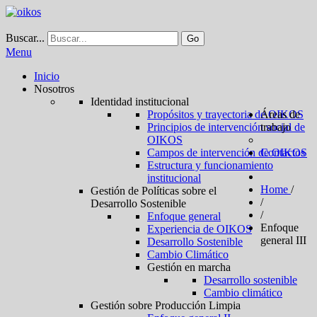
Buscar...
Go
Menu
Inicio
Nosotros
Identidad institucional
Propósitos y trayectoria de OIKOS
Áreas de
Principios de intervención social de
trabajo
OIKOS
Campos de intervención de OIKOS
Contactos
Estructura y funcionamiento
institucional
Home
/
Gestión de Políticas sobre el
/
Desarrollo Sostenible
/
Enfoque general
Enfoque
Experiencia de OIKOS
general III
Desarrollo Sostenible
Cambio Climático
Gestión en marcha
Desarrollo sostenible
Cambio climático
Gestión sobre Producción Limpia