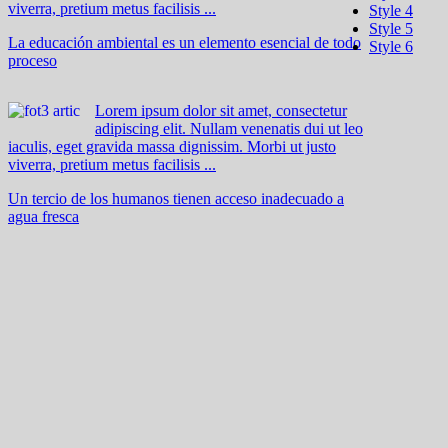
viverra, pretium metus facilisis ...
Style 4
Style 5
La educación ambiental es un elemento esencial de todo
Style 6
proceso
Lorem ipsum dolor sit amet, consectetur
adipiscing elit. Nullam venenatis dui ut leo
iaculis, eget gravida massa dignissim. Morbi ut justo
viverra, pretium metus facilisis ...
Un tercio de los humanos tienen acceso inadecuado a
agua fresca