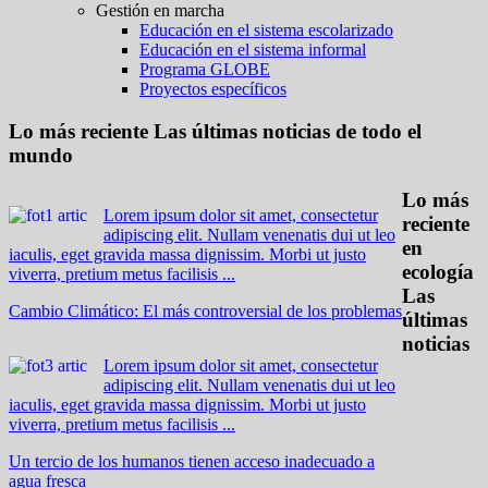
Gestión en marcha
Educación en el sistema escolarizado
Educación en el sistema informal
Programa GLOBE
Proyectos específicos
Lo más reciente
Las últimas noticias de todo el
mundo
Lo más
Lorem ipsum dolor sit amet, consectetur
reciente
adipiscing elit. Nullam venenatis dui ut leo
en
iaculis, eget gravida massa dignissim. Morbi ut justo
ecología
viverra, pretium metus facilisis ...
Las
Cambio Climático: El más controversial de los problemas
últimas
noticias
Lorem ipsum dolor sit amet, consectetur
adipiscing elit. Nullam venenatis dui ut leo
iaculis, eget gravida massa dignissim. Morbi ut justo
viverra, pretium metus facilisis ...
Un tercio de los humanos tienen acceso inadecuado a
agua fresca