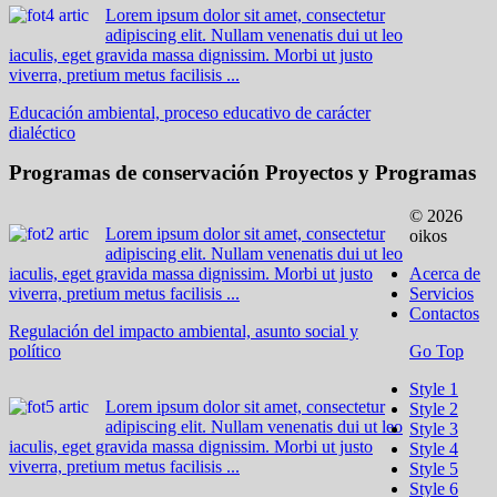
Lorem ipsum dolor sit amet, consectetur
adipiscing elit. Nullam venenatis dui ut leo
iaculis, eget gravida massa dignissim. Morbi ut justo
viverra, pretium metus facilisis ...
Educación ambiental, proceso educativo de carácter
dialéctico
Programas de conservación
Proyectos y Programas
© 2026
Lorem ipsum dolor sit amet, consectetur
oikos
adipiscing elit. Nullam venenatis dui ut leo
iaculis, eget gravida massa dignissim. Morbi ut justo
Acerca de
viverra, pretium metus facilisis ...
Servicios
Contactos
Regulación del impacto ambiental, asunto social y
político
Go Top
Style 1
Lorem ipsum dolor sit amet, consectetur
Style 2
adipiscing elit. Nullam venenatis dui ut leo
Style 3
iaculis, eget gravida massa dignissim. Morbi ut justo
Style 4
viverra, pretium metus facilisis ...
Style 5
Style 6