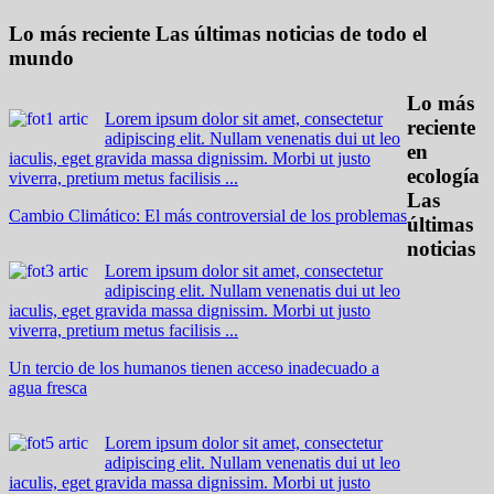
Lo más reciente
Las últimas noticias de todo el
mundo
Lo más
Lorem ipsum dolor sit amet, consectetur
reciente
adipiscing elit. Nullam venenatis dui ut leo
en
iaculis, eget gravida massa dignissim. Morbi ut justo
ecología
viverra, pretium metus facilisis ...
Las
Cambio Climático: El más controversial de los problemas
últimas
noticias
Lorem ipsum dolor sit amet, consectetur
adipiscing elit. Nullam venenatis dui ut leo
iaculis, eget gravida massa dignissim. Morbi ut justo
viverra, pretium metus facilisis ...
Un tercio de los humanos tienen acceso inadecuado a
agua fresca
Lorem ipsum dolor sit amet, consectetur
adipiscing elit. Nullam venenatis dui ut leo
iaculis, eget gravida massa dignissim. Morbi ut justo