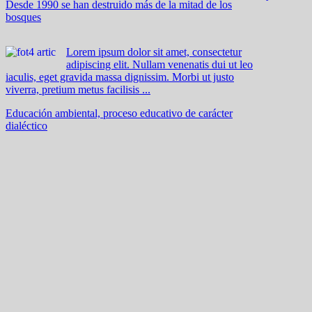
Desde 1990 se han destruido más de la mitad de los
bosques
Lorem ipsum dolor sit amet, consectetur
adipiscing elit. Nullam venenatis dui ut leo
iaculis, eget gravida massa dignissim. Morbi ut justo
viverra, pretium metus facilisis ...
Educación ambiental, proceso educativo de carácter
dialéctico