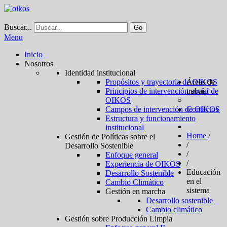
Buscar...
Go
Menu
Inicio
Nosotros
Identidad institucional
Propósitos y trayectoria de OIKOS
Áreas de
Principios de intervención social de
trabajo
OIKOS
Campos de intervención de OIKOS
Contactos
Estructura y funcionamiento
institucional
Home
/
Gestión de Políticas sobre el
/
Desarrollo Sostenible
/
Enfoque general
/
Experiencia de OIKOS
Educación
Desarrollo Sostenible
en el
Cambio Climático
sistema
Gestión en marcha
Desarrollo sostenible
Cambio climático
Gestión sobre Producción Limpia