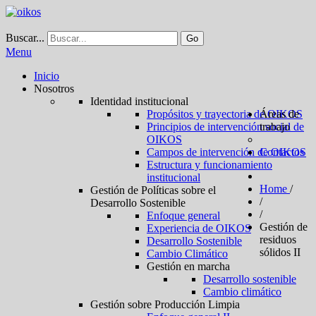
Buscar...
Go
Menu
Inicio
Nosotros
Identidad institucional
Propósitos y trayectoria de OIKOS
Áreas de
Principios de intervención social de
trabajo
OIKOS
Campos de intervención de OIKOS
Contactos
Estructura y funcionamiento
institucional
Home
/
Gestión de Políticas sobre el
/
Desarrollo Sostenible
/
Enfoque general
Gestión de
Experiencia de OIKOS
residuos
Desarrollo Sostenible
sólidos II
Cambio Climático
Gestión en marcha
Desarrollo sostenible
Cambio climático
Gestión sobre Producción Limpia