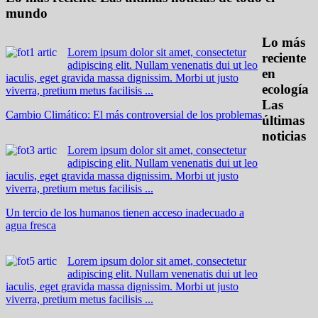
mundo
Lo más
Lorem ipsum dolor sit amet, consectetur
reciente
adipiscing elit. Nullam venenatis dui ut leo
en
iaculis, eget gravida massa dignissim. Morbi ut justo
ecología
viverra, pretium metus facilisis ...
Las
Cambio Climático: El más controversial de los problemas
últimas
noticias
Lorem ipsum dolor sit amet, consectetur
adipiscing elit. Nullam venenatis dui ut leo
iaculis, eget gravida massa dignissim. Morbi ut justo
viverra, pretium metus facilisis ...
Un tercio de los humanos tienen acceso inadecuado a
agua fresca
Lorem ipsum dolor sit amet, consectetur
adipiscing elit. Nullam venenatis dui ut leo
iaculis, eget gravida massa dignissim. Morbi ut justo
viverra, pretium metus facilisis ...