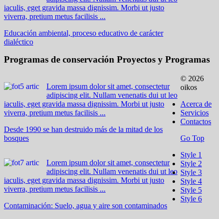
iaculis, eget gravida massa dignissim. Morbi ut justo
viverra, pretium metus facilisis ...
Educación ambiental, proceso educativo de carácter
dialéctico
Programas de conservación
Proyectos y Programas
© 2026
Lorem ipsum dolor sit amet, consectetur
oikos
adipiscing elit. Nullam venenatis dui ut leo
iaculis, eget gravida massa dignissim. Morbi ut justo
Acerca de
viverra, pretium metus facilisis ...
Servicios
Contactos
Desde 1990 se han destruido más de la mitad de los
bosques
Go Top
Style 1
Lorem ipsum dolor sit amet, consectetur
Style 2
adipiscing elit. Nullam venenatis dui ut leo
Style 3
iaculis, eget gravida massa dignissim. Morbi ut justo
Style 4
viverra, pretium metus facilisis ...
Style 5
Style 6
Contaminación: Suelo, agua y aire son contaminados