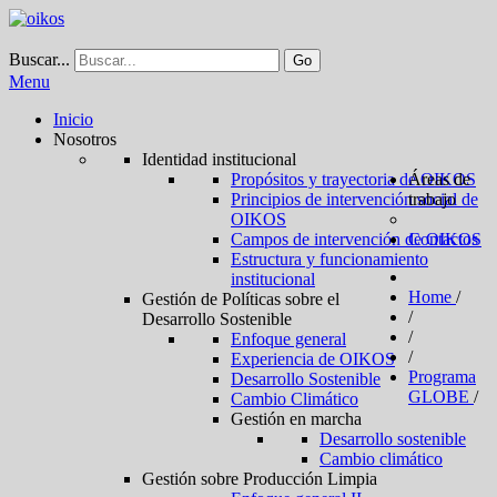
Buscar...
Go
Menu
Inicio
Nosotros
Identidad institucional
Propósitos y trayectoria de OIKOS
Áreas de
Principios de intervención social de
trabajo
OIKOS
Campos de intervención de OIKOS
Contactos
Estructura y funcionamiento
institucional
Home
/
Gestión de Políticas sobre el
/
Desarrollo Sostenible
/
Enfoque general
/
Experiencia de OIKOS
Programa
Desarrollo Sostenible
GLOBE
/
Cambio Climático
Gestión en marcha
Desarrollo sostenible
Cambio climático
Gestión sobre Producción Limpia