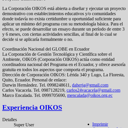
La Corporación OIKOS está abierta a diseñar y ejecutar un proyecto
demostrativo con establecimientos educativos y/o comunidades
donde todavía no exista certidumbre u oportunidad suficiente para
aplicar un mínimo del programa con su metodología básica. Para el
efecto, se puede desarrollar un ensayo durante un período de entre 3
y 6 meses, con ciertas actividades sencillas, al final de lo cual se
decide si se aplicaría formalmente o no.
Coordinación Nacional del GLOBE en Ecuador
La Corporación de Gestión Tecnológica y Científica sobre el
Ambiente, OIKOS (Corporación OIKOS) actúa como entidad
coordinadora nacional del Programa en el Ecuador, y ofrece asesoría
gratuita en todos los aspectos que comporta el programa.
Dirección de Corporación OIKOS: Lérida 340 y Lugo, La Floresta,
Quito, Ecuador. Personal de enlace:
Darwin Hernández. Tel. 0998248611,
daherja@gmail.com
Carlos Vacacela. Tel. 0987128219,
carlos24vacacela@gmail.com
Marco Encalada. Tel. 0999705690,
mencalada@oikos.org.ec
Experiencia OIKOS
Detalles
Imprimir
Super User